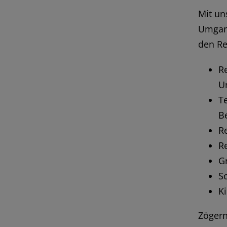
Mit un
Umgang
den Re
Re
U
T
B
R
R
G
So
K
Zögern