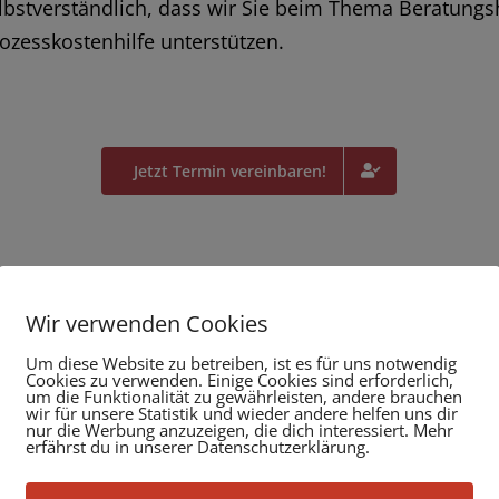
lbstverständlich, dass wir Sie beim Thema Beratungsh
ozesskostenhilfe unterstützen.
Jetzt Termin vereinbaren!
ie erreichbar unter: 0711 722091-80 oder per Kontakt-
Wir verwenden Cookies
Um diese Website zu betreiben, ist es für uns notwendig
Cookies zu verwenden. Einige Cookies sind erforderlich,
um die Funktionalität zu gewährleisten, andere brauchen
wir für unsere Statistik und wieder andere helfen uns dir
nur die Werbung anzuzeigen, die dich interessiert. Mehr
erfährst du in unserer Datenschutzerklärung.
Vorteile