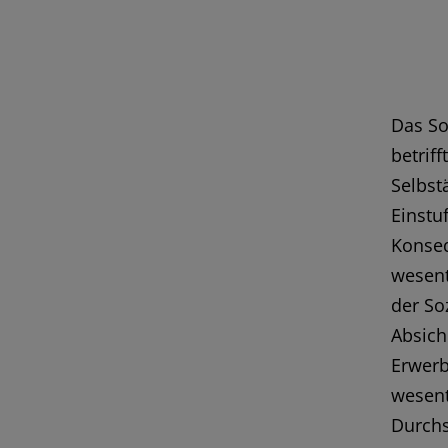
Das Soz
betrif
Selbst
Einstu
Konseq
wesent
der So
Absich
Erwerb
wesent
Durchs