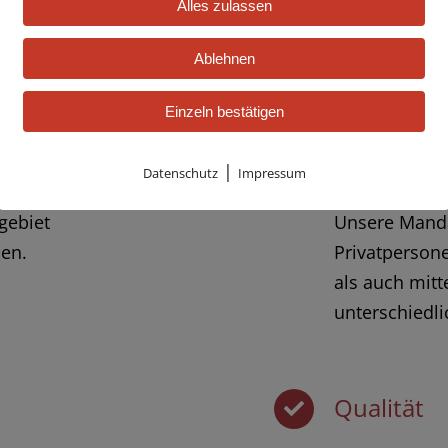
Alles zulassen
 Schöller Rechtsanw
Ablehnen
Einzeln bestätigen
Mandat
|
Datenschutz
Impressum
gebiet
Unsere Manda
en.
Privatperson
als auch mit
unterschiedli
Qualität