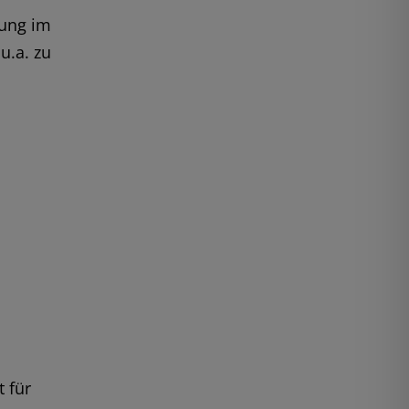
rung im
u.a. zu
t für