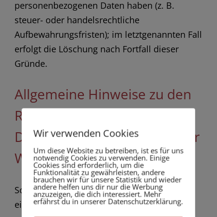
personenbezogenen Daten haben (z. B.
steuer- oder handelsrechtliche
Aufbewahrungsfristen); im letztgenannten Fall
erfolgt die Löschung nach Fortfall dieser
Gründe.
Allgemeine Hinweise zu den
Rechtsgrundlagen der
Wir verwenden Cookies
Datenverarbeitung auf dieser
Um diese Website zu betreiben, ist es für uns
Website
notwendig Cookies zu verwenden. Einige
Cookies sind erforderlich, um die
Funktionalität zu gewährleisten, andere
brauchen wir für unsere Statistik und wieder
andere helfen uns dir nur die Werbung
Sofern Sie in die Datenverarbeitung
anzuzeigen, die dich interessiert. Mehr
erfährst du in unserer Datenschutzerklärung.
eingewilligt haben, verarbeiten wir Ihre