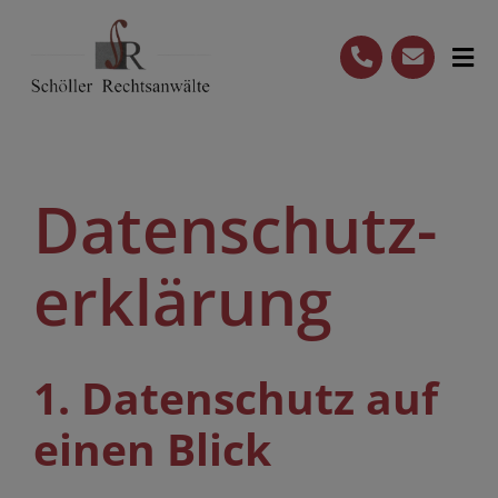
Skip
to
Tog
content
Nav
Startseite
Kanzlei
Datenschutz­
Leistungen
erklärung
(0711) 722091-80
Termin vereinbaren
1. Datenschutz auf
einen Blick