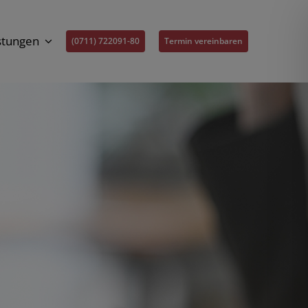
stungen
(0711) 722091-80
Termin vereinbaren