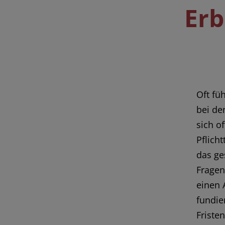
Erb
Oft füh
bei de
sich o
Pflich
das ge
Fragen
einen 
fundie
Friste