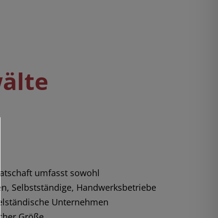
älte
tschaft umfasst sowohl
en, Selbstständige, Handwerksbetriebe
telständische Unternehmen
cher Größe.