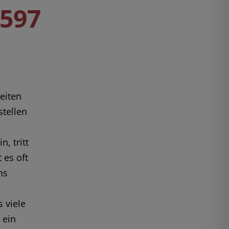
0597
keiten
stellen
, tritt
 es oft
ns
 viele
 ein