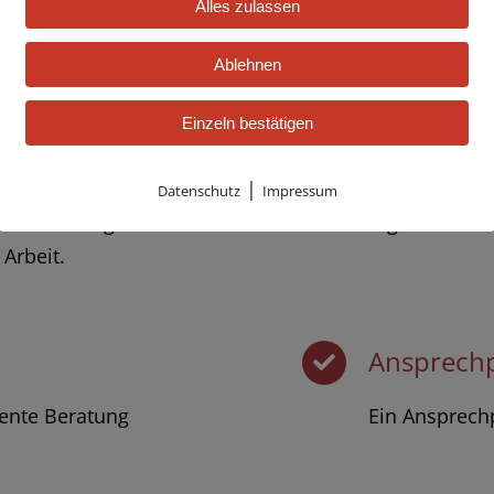
Alles zulassen
Ablehnen
Qualität
Einzeln bestätigen
ng von
Unser Ablauf
|
mfassende
Anforderunge
Datenschutz
Impressum
iche Beratung bilden
Ergebnis zu e
Arbeit.
Ansprech
tente Beratung
Ein Ansprechp