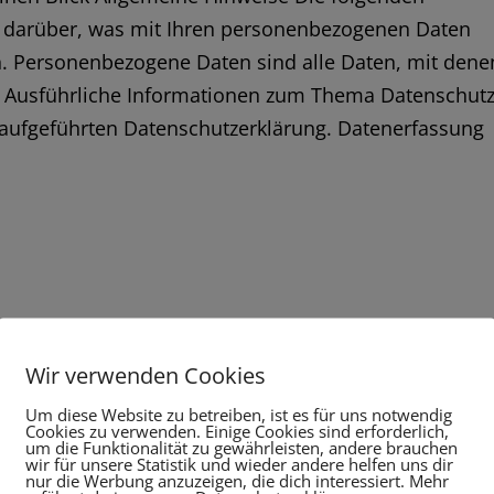
k darüber, was mit Ihren personenbezogenen Daten
n. Personenbezogene Daten sind alle Daten, mit dene
n. Ausführliche Informationen zum Thema Datenschut
aufgeführten Datenschutzerklärung. Datenerfassung
bHKastellstraße 773734 Esslingen am
Wir verwenden Cookies
gericht: Registergericht EsslingenVertreten
 / 3278356Telefax: 0711 / 3278384E-Mail:
Um diese Website zu betreiben, ist es für uns notwendig
Cookies zu verwenden. Einige Cookies sind erforderlich,
euer-Identifikationsnummer gemäß § 27 a
um die Funktionalität zu gewährleisten, andere brauchen
wir für unsere Statistik und wieder andere helfen uns dir
onell verantwortlichHerr Thomas RaiznerEU-
nur die Werbung anzuzeigen, die dich interessiert. Mehr