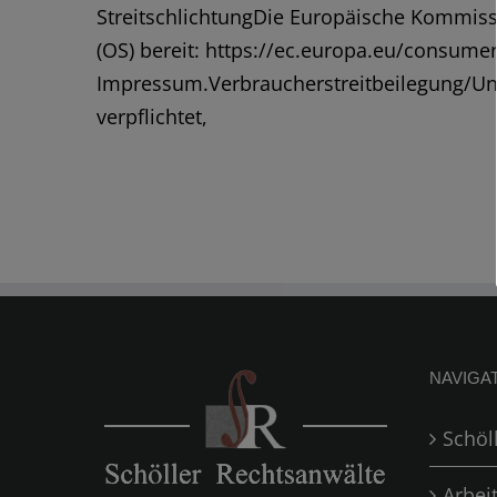
StreitschlichtungDie Europäische Kommissio
(OS) bereit: https://ec.europa.eu/consume
Impressum.Verbraucher­streit­beilegung/Univ
verpflichtet,
NAVIGA
Schöl
Arbei