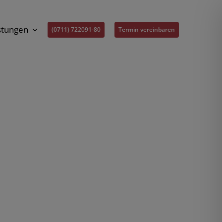
stungen
(0711) 722091-80
Termin vereinbaren