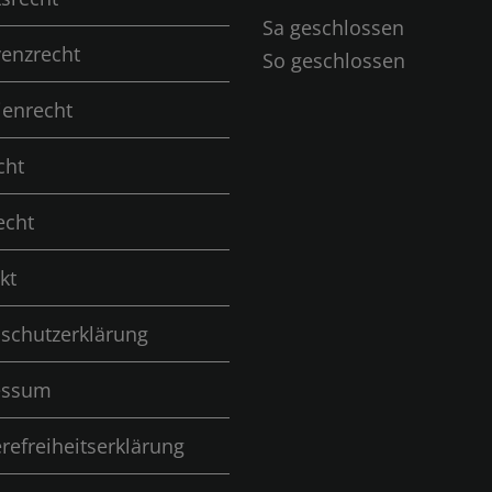
Sa geschlossen
venzrecht
So geschlossen
ienrecht
cht
echt
kt
schutzerklärung
essum
erefreiheitserklärung