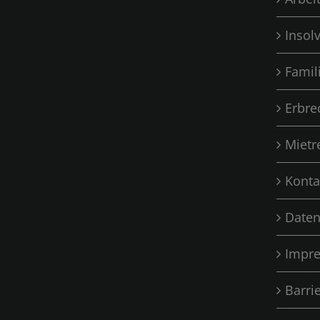
Insol
Famil
Erbre
Mietr
Konta
Daten
Impr
Barri