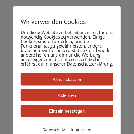
Nur wenige
Wir verwenden Cookies
Schritte …so
Um diese Website zu betreiben, ist es für uns
notwendig Cookies zu verwenden. Einige
Cookies sind erforderlich, um die
Funktionalität zu gewährleisten, andere
einfach geht
brauchen wir für unsere Statistik und wieder
andere helfen uns dir nur die Werbung
anzuzeigen, die dich interessiert. Mehr
erfährst du in unserer Datenschutzerklärung.
das!
Alles zulassen
Ablehnen
Einzeln bestätigen
1. Anruf
|
Datenschutz
Impressum