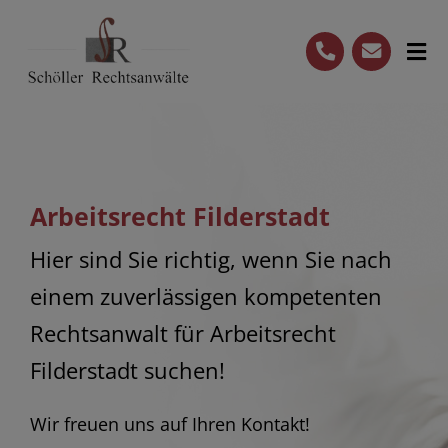
Skip
to
Tog
content
Nav
Startseite
Kanzlei
Leistungen
Arbeitsrecht Filderstadt
(0711) 722091-80
Hier sind Sie richtig, wenn Sie nach
einem zuverlässigen kompetenten
Termin vereinbaren
Rechtsanwalt für Arbeitsrecht
Filderstadt suchen!
Wir freuen uns auf Ihren Kontakt!