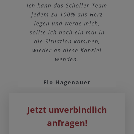
Daniel Mainhardt
Ich kann das Schöller-Team
Weiterempfehlung von mir.
Die Kanzlei kann ich sehr
und ich konnte sicher an
erfolgreiche Umsetzung
Zusammenarbeit sehr
jedem zu 100% ans Herz
die Sache herantreten.
meiner Anliegen.
zurfrieden.
empfehlen
Ich kann diese Kanzlei sehr
legen und werde mich,
Es waren nicht nur die
Petra Mayer
sollte ich noch ein mal in
Ergebnisse, sondern der
empfehlen und werde,
Angie Wolf
Ine
menschliche Rechtsbeistand
die Situation kommen,
sollte es der Fall sein,
wieder an diese Kanzlei
sicher wieder dorthin
ausgezeichnet.
Jederzeit wieder meine
wenden.
gehen.
Kanzlei!!!!!
Tina Lindneruhx
Flo Hagenauer
Anonio Esposito
Jetzt unverbindlich
anfragen!